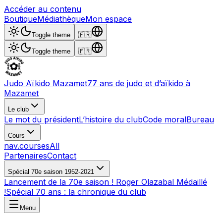
Accéder au contenu
Boutique
Médiathèque
Mon espace
Toggle theme
🇫🇷
Toggle theme
🇫🇷
Judo Aïkido Mazamet
77 ans de judo et d’aïkido à
Mazamet
Le club
Le mot du président
L’histoire du club
Code moral
Bureau
Cours
nav.coursesAll
Partenaires
Contact
Spécial 70e saison 1952-2021
Lancement de la 70e saison ! Roger Olazabal Médaillé
!
Spécial 70 ans : la chronique du club
Menu